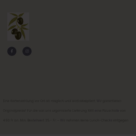
F
I
a
n
c
s
e
t
b
a
o
g
o
r
k
a
-
m
f
Eine Kartenzahlung vor Ort ist möglich und wird akzeptiert. Wir garantieren
Originalpreise! Für die von uns organisierte Lieferung fällt eine Pauschale von
4.90 Fr an. Min. Bestellwert 25.- Fr. – Wir nehmen keine Lunch-Checks entgegen.