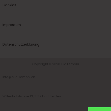
Cookies
Impressum
Datenschutzerklärung
Copyright © 2020 Elia Lemoni
info@elia-lemoni.ch
Willenhofstrasse 13, 8182 Hochfelden