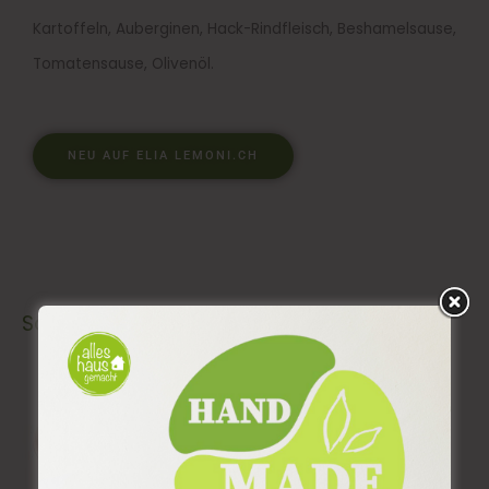
Kartoffeln, Auberginen, Hack-Rindfleisch, Beshamelsause,
Tomatensause, Olivenöl.
NEU AUF ELIA LEMONI.CH
Sai​s​on​ Produkte