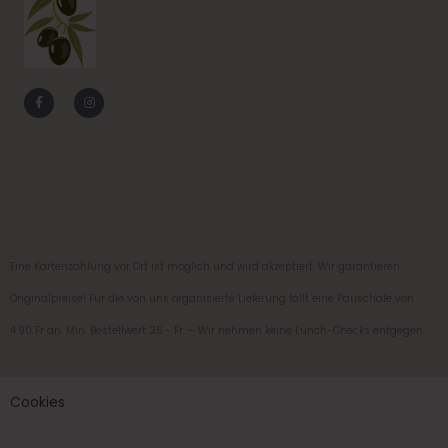
F
I
a
n
c
s
e
t
b
a
o
g
o
r
k
a
-
m
f
Eine Kartenzahlung vor Ort ist möglich und wird akzeptiert. Wir garantieren
Originalpreise! Für die von uns organisierte Lieferung fällt eine Pauschale von
4.90 Fr an. Min. Bestellwert 25.- Fr. – Wir nehmen keine Lunch-Checks entgegen.
Cookies