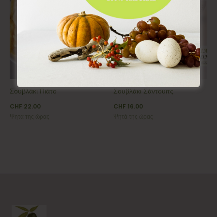
Σουβλάκι Πιάτο
Σουβλάκι Σάντουιτς
CHF
22.00
CHF
16.00
Ψητά της ώρας
Ψητά της ώρας