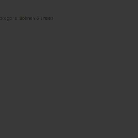
ategorie:
Bohnen & Linsen