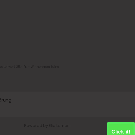
Bestellwert 25.- Fr. – Wir nehmen keine
ärung
Powered by Elia Lemoni
Click it!