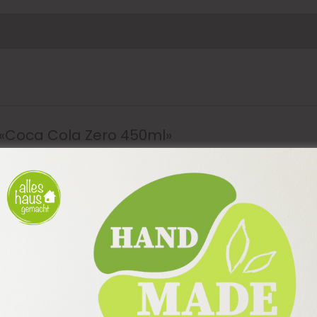
r «Coca Cola Zero 450ml»
erliche Felder sind mit
*
markiert