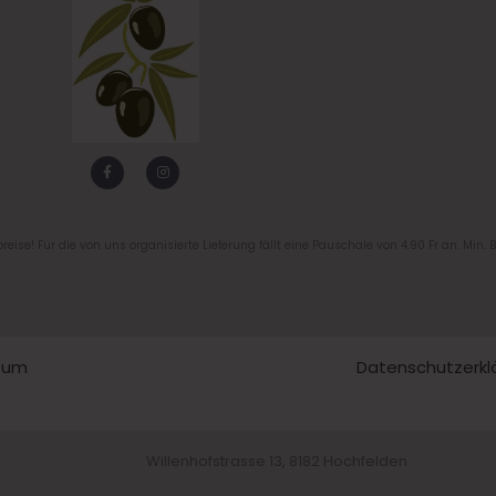
F
I
a
n
c
s
e
t
b
a
o
g
o
r
reise! Für die von uns organisierte Lieferung fällt eine Pauschale von 4.90 Fr an. Min. 
k
a
-
m
f
sum
Datenschutzerkl
Willenhofstrasse 13, 8182 Hochfelden