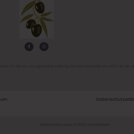
F
I
a
n
c
s
e
t
b
a
o
g
o
r
reise! Für die von uns organisierte Lieferung fällt eine Pauschale von 4.90 Fr an. Min. 
k
a
-
m
f
sum
Datenschutzerkl
Willenhofstrasse 13, 8182 Hochfelden