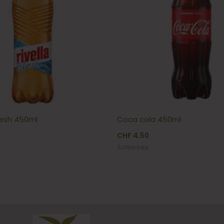
resh 450ml
Coca cola 450ml
CHF
4.50
Softdrinks