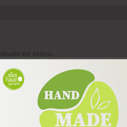
«Rivella Rot 450ml»
erliche Felder sind mit
*
markiert