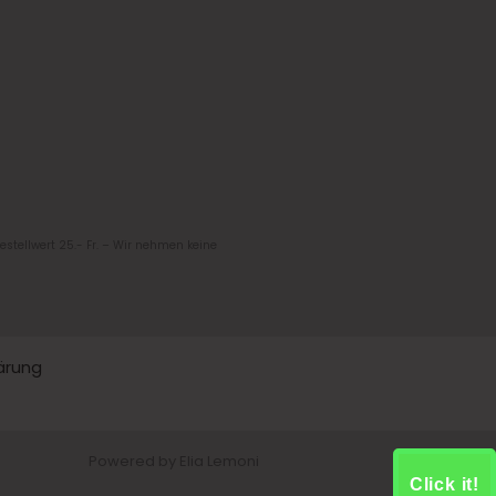
Bestellwert 25.- Fr. – Wir nehmen keine
ärung
Powered by Elia Lemoni
Click it!